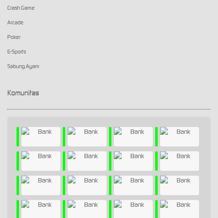
Crash Game
Arcade
Poker
E-Sports
Sabung Ayam
Komunitas