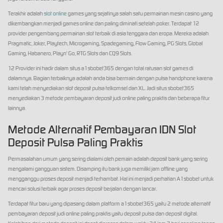
Terakhir adalah
slot online
games yang sejatinya salah satu permainan mesin casino yang
dikembangkan menjadi games online dan paling diminati setelah poker. Terdapat 12
provider pengembang permainan slot terbaik di asia tenggara dan eropa. Mereka adalah
Pragmatic, Joker, Playtech, Microgaming, Spadegaming, Flow Gaming, PG Slots, Global
Gaming, Habanero, Playn' Go, RTG Slots dan CQ9 Slots.
12 Provider ini hadir dalam situs a1sbobet365 dengan total ratusan slot games di
dalamnya. Bagian terbaiknya adalah anda bisa bermain dengan pulsa handphone karena
kami telah menyediakan slot deposit pulsa telkomsel dan XL. Jadi situs sbobet365
menyediakan 3 metode pembayaran deposit judi online paling praktis dan beberapa fitur
lainnya.
Metode Alternatif Pembayaran IDN Slot
Deposit Pulsa Paling Praktis
Permasalahan umum yang sering dialami oleh pemain adalah deposit bank yang sering
mengalami gangguan sistem. Disamping itu bank juga memiliki jam offline yang
mengganggu proses deposit menjadi terhambat. Hal ini menjadi perhatian A1sbobet untuk
mencari solusi terbaik agar proses deposit berjalan dengan lancar.
Terdapat fitur baru yang dipasang dalam platform a1sbobet365 yaitu 2 metode alternatif
pembayaran deposit judi online paling praktis yaitu deposit pulsa dan deposit digital.