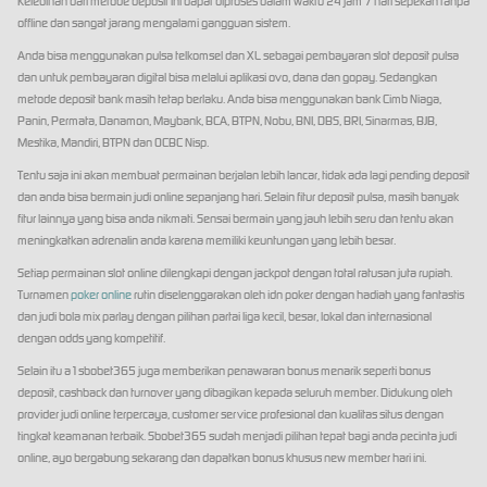
Kelebihan dari metode deposit ini dapat diproses dalam waktu 24 jam 7 hari sepekan tanpa
offline dan sangat jarang mengalami gangguan sistem.
Anda bisa menggunakan pulsa telkomsel dan XL sebagai pembayaran slot deposit pulsa
dan untuk pembayaran digital bisa melalui aplikasi ovo, dana dan gopay. Sedangkan
metode deposit bank masih tetap berlaku. Anda bisa menggunakan bank Cimb Niaga,
Panin, Permata, Danamon, Maybank, BCA, BTPN, Nobu, BNI, DBS, BRI, Sinarmas, BJB,
Mestika, Mandiri, BTPN dan OCBC Nisp.
Tentu saja ini akan membuat permainan berjalan lebih lancar, tidak ada lagi pending deposit
dan anda bisa bermain judi online sepanjang hari. Selain fitur deposit pulsa, masih banyak
fitur lainnya yang bisa anda nikmati. Sensai bermain yang jauh lebih seru dan tentu akan
meningkatkan adrenalin anda karena memiliki keuntungan yang lebih besar.
Setiap permainan slot online dilengkapi dengan jackpot dengan total ratusan juta rupiah.
Turnamen
poker online
rutin diselenggarakan oleh idn poker dengan hadiah yang fantastis
dan judi bola mix parlay dengan pilihan partai liga kecil, besar, lokal dan internasional
dengan odds yang kompetitif.
Selain itu a1sbobet365 juga memberikan penawaran bonus menarik seperti bonus
deposit, cashback dan turnover yang dibagikan kepada seluruh member. Didukung oleh
provider judi online terpercaya, customer service profesional dan kualitas situs dengan
tingkat keamanan terbaik. Sbobet365 sudah menjadi pilihan tepat bagi anda pecinta judi
online, ayo bergabung sekarang dan dapatkan bonus khusus new member hari ini.