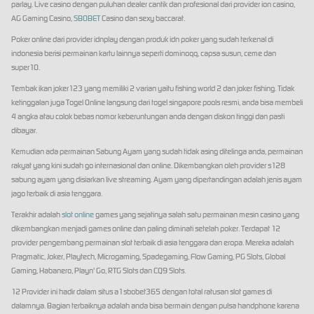
parlay. Live casino dengan puluhan dealer cantik dan profesional dari provider ion casino,
AG Gaming Casino,
SBOBET
Casino dan sexy baccarat.
Poker online dari provider idnplay dengan produk idn poker yang sudah terkenal di
indonesia berisi permainan kartu lainnya seperti dominoqq, capsa susun, ceme dan
super10.
Tembak ikan joker123 yang memiliki 2 varian yaitu fishing world 2 dan joker fishing. Tidak
ketinggalan juga Togel Online langsung dari togel singapore pools resmi, anda bisa membeli
4 angka atau colok bebas nomor keberuntungan anda dengan diskon tinggi dan pasti
dibayar.
Kemudian ada permainan Sabung Ayam yang sudah tidak asing ditelinga anda, permainan
rakyat yang kini sudah go internasional dan online. Dikembangkan oleh provider s128
sabung ayam yang disiarkan live streaming. Ayam yang dipertandingan adalah jenis ayam
jago terbaik di asia tenggara.
Terakhir adalah
slot online
games yang sejatinya salah satu permainan mesin casino yang
dikembangkan menjadi games online dan paling diminati setelah poker. Terdapat 12
provider pengembang permainan slot terbaik di asia tenggara dan eropa. Mereka adalah
Pragmatic, Joker, Playtech, Microgaming, Spadegaming, Flow Gaming, PG Slots, Global
Gaming, Habanero, Playn' Go, RTG Slots dan CQ9 Slots.
12 Provider ini hadir dalam situs a1sbobet365 dengan total ratusan slot games di
dalamnya. Bagian terbaiknya adalah anda bisa bermain dengan pulsa handphone karena