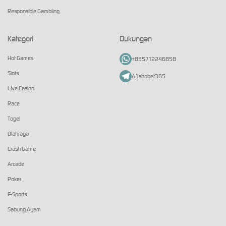
Responsible Gambling
Kategori
Dukungan
Hot Games
+855712246858
Slots
A1sbobet365
Live Casino
Race
Togel
Olahraga
Crash Game
Arcade
Poker
E-Sports
Sabung Ayam