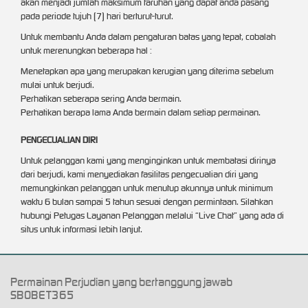
akan menjadi jumlah maksimum taruhan yang dapat anda pasang
pada periode tujuh (7) hari berturut-turut.
Untuk membantu Anda dalam pengaturan batas yang tepat, cobalah
untuk merenungkan beberapa hal :
Menetapkan apa yang merupakan kerugian yang diterima sebelum
mulai untuk berjudi.
Perhatikan seberapa sering Anda bermain.
Perhatikan berapa lama Anda bermain dalam setiap permainan.
PENGECUALIAN DIRI
Untuk pelanggan kami yang menginginkan untuk membatasi dirinya
dari berjudi, kami menyediakan fasilitas pengecualian diri yang
memungkinkan pelanggan untuk menutup akunnya untuk minimum
waktu 6 bulan sampai 5 tahun sesuai dengan permintaan. Silahkan
hubungi Petugas Layanan Pelanggan melalui “Live Chat” yang ada di
situs untuk informasi lebih lanjut.
Permainan Perjudian yang bertanggung jawab
SBOBET365