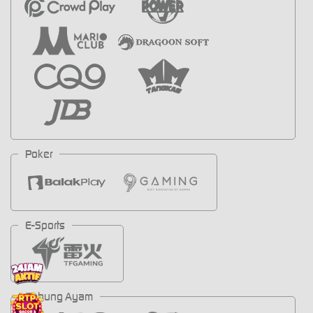
Poker
E-Sports
Sabung Ayam