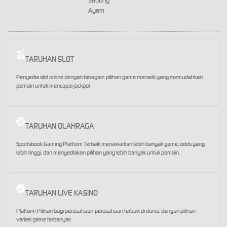
Sabung
Ayam
TARUHAN SLOT
Penyedia slot online dengan beragam pilihan game menarik yang memudahkan
pemain untuk mencapai jackpot
TARUHAN OLAHRAGA
Sportsbook Gaming Platform Terbaik menawarkan lebih banyak game, odds yang
lebih tinggi, dan menyediakan pilihan yang lebih banyak untuk pemain.
TARUHAN LIVE KASINO
Platform Pilihan bagi perusahaan-perusahaan terbaik di dunia, dengan pilihan
variasi game terbanyak