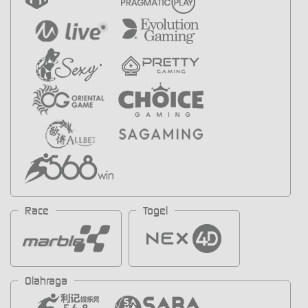
Race
Togel
Olahraga