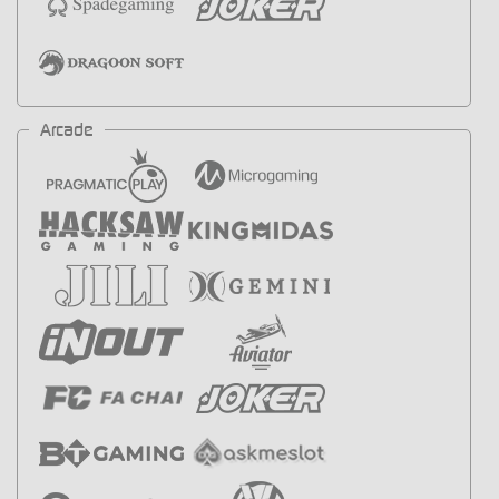
Arcade