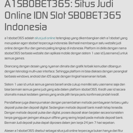
A1SBOBET365: Situs Judi
Online IDN Slot SBOBET365
Indonesia
a1sbobet365 adalah
situs judi online
terlengkap yang dikembangkan oleh a1sbobet yang
merupakan agen sbobet terpercaya indonesia. Berhasil membangun satu website judi
online dengan fitur dan games paling lengkap di indonesia. Platform ini dirilis dengan nama
sbobet365 berbasis website dan aplikasi mobile dengan sistem 1 user id (username) untuk
semua games.
Dirancang dengan desain yang nyaman dimata dan grafik terbaik kemudian dibangun
dengan teknologi multi-user interface. Sehingga platform ini bisa diakses dengan perangkat
berbasis windows, android dan iOS apple dengan tingkat keamanan terbaik.
Sistem 1 user id untuk semua games berarti anda cukup memiliki satu username saja dan
bisa bermain semua game judi yang ada dalam platform sbobet365. Kredit user id secara
otomatis masuk kedalam games yang anda pilih tanpa perlu konfirmasi pindah kredit.
Pendaftaran juga disempurnakan dengan penambahan metode pembayaran terbaru yaitu
deposit pulsa dan deposit digital. Sedangkan metode deposit bank masih tetap tersedia.
Dengan metode deposit pulsa dan digital, proses deposit akan berjalan secara konsisten
tanpa gangguan jaringan ataupun offline yang sering terjadi pada metode deposit bank.
Bermain Judi deposit pulsa dapat diproses dalam jam kerja 24 jam 7 hari sepekan.
Alasan a1sbobet365 disebut sebagai situs judi online terpercaya bukan hanya dari fitur