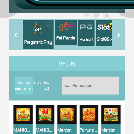
i
i
i
i
i
Facha
Fat Panda
Slot88 x PP
PG Soft
Pragmatic Play
VPLUS
Semua
Slots
Top
permainan
20
MAHJONG FORTUNE
MAHJONG WINS
Mahjong Fortune 3
Fortune Mahjong
Mahjong Fortune 2: Dragon Riches