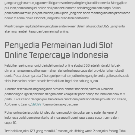
yang canggih namun juga memiliki games online paling lengkap di indonesia. Menyajikan
puluhan permainan judi online dari provider ternama asia tenggara dan eropa. Setiap
permainan memiliki jackpot ratusan juta rupiah yang bisa anda menangkan dan penawaran
bonus menarik dari a1sbobet yang tidak akan bisa anda tolak.
Masih banyak lagi kelebihan yang bisa anda nikmati dalam situs sbobet365 yang tentu
akan menambah keseruan bermain judi online.
Penyedia Permainan Judi Slot
Online Terpercaya Indonesia
Kelebihan paling menonjol dari platform judi online sbobet365 adalah idn slot terbaik
dimana hanya menyajikan permainan slot online terpercaya dari provider terkemuka di
dunia. Pada dasarnya ada 7 kategori permainan judi online yang tersedia yaitu sportsbook,
slots, live casino, poker, arcade tembak ikan, togel dan sabung ayam.
Judi bola disediakan langsung oleh provider sbobet dan saba platform. Ratusan
pertandingan liga sepak bola dengan odds kompetitif pada setiap taruhan termasuk mix
parlay. Live casino dengan puluhan dealer cantik dan profesional dari provider ion casino,
AG Gaming Casino,
SBOBET
Casino dan sexy baccarat.
Poker online dari provider idnplay dengan produk idn poker yang sudah terkenal di
indonesia berisi permainan kartu lainnya seperti dominoqq, capsa susun, ceme dan
super10.
Tembak ikan joker123 yang memiliki 2 varian yaitu fishing world 2 dan joker fishing. Tidak