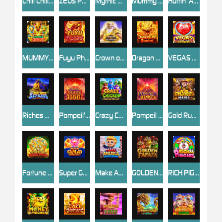
Chili Chili Hot
ZEUS POWER
Mythic Gems: Five Realms
Mummy’s Treasure Quest 2
Huffin’ And Puffin’ Ultra Wheel
MUMMY'S CURSE
Fuyu Phoenix
Crown of Olympus
Dragon Link Collection
VEGAS CASH LINK
Riches Express
Pompeii’s Blaze 1000
Crazy Chicken
Pompeil Blaze
Gold Rush Mania
Fortune Gold Pots
Super Gold Arowana
Make America Great Again
GOLDEN FAFAFA
RICH PIGGIES WORLD