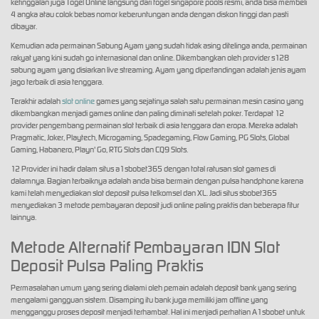
ketinggalan juga Togel Online langsung dari togel singapore pools resmi, anda bisa membeli
4 angka atau colok bebas nomor keberuntungan anda dengan diskon tinggi dan pasti
dibayar.
Kemudian ada permainan Sabung Ayam yang sudah tidak asing ditelinga anda, permainan
rakyat yang kini sudah go internasional dan online. Dikembangkan oleh provider s128
sabung ayam yang disiarkan live streaming. Ayam yang dipertandingan adalah jenis ayam
jago terbaik di asia tenggara.
Terakhir adalah
slot online
games yang sejatinya salah satu permainan mesin casino yang
dikembangkan menjadi games online dan paling diminati setelah poker. Terdapat 12
provider pengembang permainan slot terbaik di asia tenggara dan eropa. Mereka adalah
Pragmatic, Joker, Playtech, Microgaming, Spadegaming, Flow Gaming, PG Slots, Global
Gaming, Habanero, Playn' Go, RTG Slots dan CQ9 Slots.
12 Provider ini hadir dalam situs a1sbobet365 dengan total ratusan slot games di
dalamnya. Bagian terbaiknya adalah anda bisa bermain dengan pulsa handphone karena
kami telah menyediakan slot deposit pulsa telkomsel dan XL. Jadi situs sbobet365
menyediakan 3 metode pembayaran deposit judi online paling praktis dan beberapa fitur
lainnya.
Metode Alternatif Pembayaran IDN Slot
Deposit Pulsa Paling Praktis
Permasalahan umum yang sering dialami oleh pemain adalah deposit bank yang sering
mengalami gangguan sistem. Disamping itu bank juga memiliki jam offline yang
mengganggu proses deposit menjadi terhambat. Hal ini menjadi perhatian A1sbobet untuk