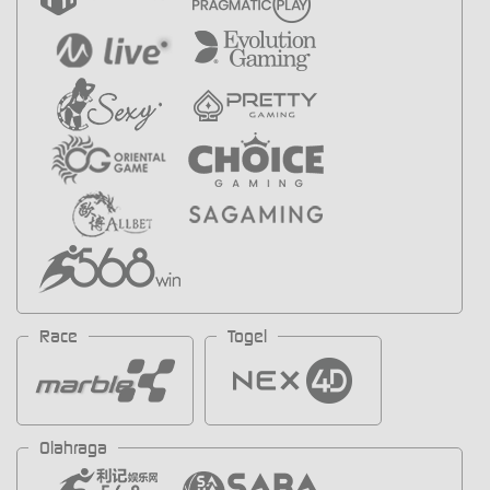
Race
Togel
Olahraga