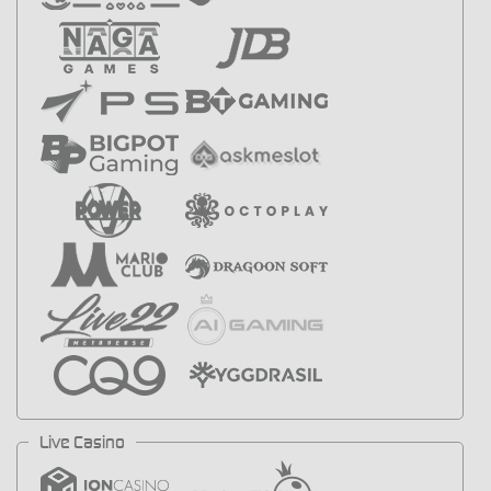
Live Casino