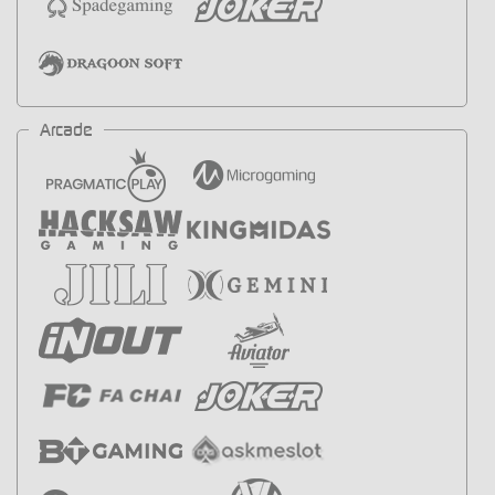
Arcade