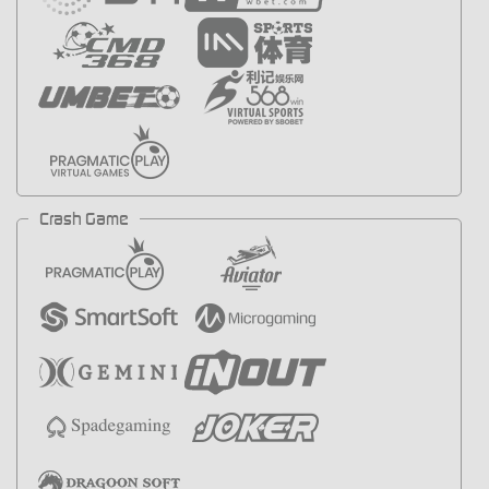
Crash Game