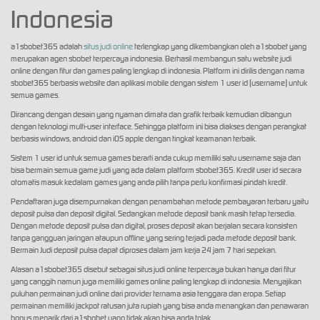
Indonesia
a1sbobet365 adalah
situs judi online
terlengkap yang dikembangkan oleh a1sbobet yang
merupakan agen sbobet terpercaya indonesia. Berhasil membangun satu website judi
online dengan fitur dan games paling lengkap di indonesia. Platform ini dirilis dengan nama
sbobet365 berbasis website dan aplikasi mobile dengan sistem 1 user id (username) untuk
semua games.
Dirancang dengan desain yang nyaman dimata dan grafik terbaik kemudian dibangun
dengan teknologi multi-user interface. Sehingga platform ini bisa diakses dengan perangkat
berbasis windows, android dan iOS apple dengan tingkat keamanan terbaik.
Sistem 1 user id untuk semua games berarti anda cukup memiliki satu username saja dan
bisa bermain semua game judi yang ada dalam platform sbobet365. Kredit user id secara
otomatis masuk kedalam games yang anda pilih tanpa perlu konfirmasi pindah kredit.
Pendaftaran juga disempurnakan dengan penambahan metode pembayaran terbaru yaitu
deposit pulsa dan deposit digital. Sedangkan metode deposit bank masih tetap tersedia.
Dengan metode deposit pulsa dan digital, proses deposit akan berjalan secara konsisten
tanpa gangguan jaringan ataupun offline yang sering terjadi pada metode deposit bank.
Bermain Judi deposit pulsa dapat diproses dalam jam kerja 24 jam 7 hari sepekan.
Alasan a1sbobet365 disebut sebagai situs judi online terpercaya bukan hanya dari fitur
yang canggih namun juga memiliki games online paling lengkap di indonesia. Menyajikan
puluhan permainan judi online dari provider ternama asia tenggara dan eropa. Setiap
permainan memiliki jackpot ratusan juta rupiah yang bisa anda menangkan dan penawaran
bonus menarik dari a1sbobet yang tidak akan bisa anda tolak.