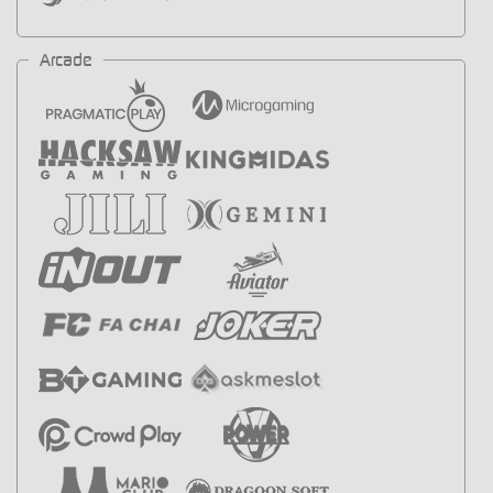
Arcade