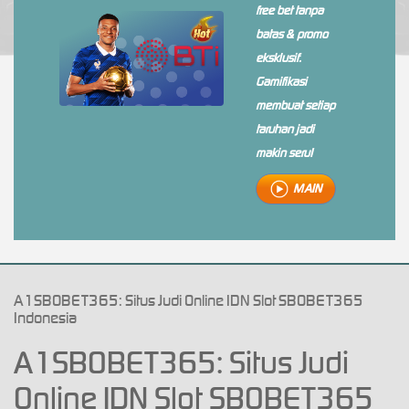
free bet tanpa
batas & promo
eksklusif.
Gamifikasi
membuat setiap
taruhan jadi
makin seru!
MAIN
A1SBOBET365: Situs Judi Online IDN Slot SBOBET365
Indonesia
A1SBOBET365: Situs Judi
Online IDN Slot SBOBET365