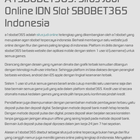
Online IDN Slot SBOBET365
Indonesia
a1sbobet365 adalah
situs judi online
terlengkap yang dikembangkan oleh a1sbobet yang
merupakan agen sbobet terpercaya indonesia. Berhasil membangun satu website judi
online dengan fitur dan games paling lengkap di indonesia. Platform ini dirilis dengan nama
sbobet365 berbasis website dan aplikasi mobile dengan sistem 1 user id (username) untuk
semua games.
Dirancang dengan desain yang nyaman dimata dan grafik terbaik kemudian dibangun
dengan teknologi multi-user interface. Sehingga platform ini bisa diakses dengan perangkat
berbasis windows, android dan iOS apple dengan tingkat keamanan terbaik.
Sistem 1 user id untuk semua games berarti anda cukup memiliki satu username saja dan
bisa bermain semua game judi yang ada dalam platform sbobet365. Kredit user id secara
otomatis masuk kedalam games yang anda pilih tanpa perlu konfirmasi pindah kredit.
Pendaftaran juga disempurnakan dengan penambahan metode pembayaran terbaru yaitu
deposit pulsa dan deposit digital. Sedangkan metode deposit bank masih tetap tersedia.
Dengan metode deposit pulsa dan digital, proses deposit akan berjalan secara konsisten
tanpa gangguan jaringan ataupun offline yang sering terjadi pada metode deposit bank.
Bermain Judi deposit pulsa dapat diproses dalam jam kerja 24 jam 7 hari sepekan.
Alasan a1sbobet365 disebut sebagai situs judi online terpercaya bukan hanya dari fitur
yang canggih namun juga memiliki games online paling lengkap di indonesia. Menyajikan