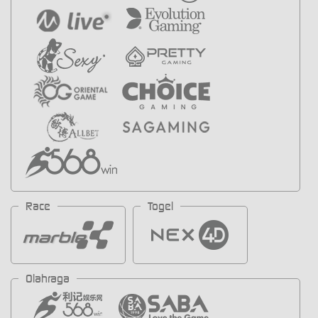
Race
Togel
Olahraga