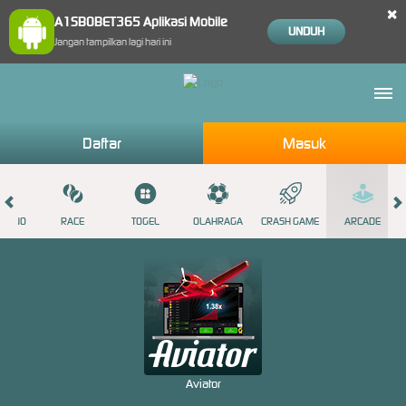
×
A1SBOBET365 Aplikasi Mobile
UNDUH
Jangan tampilkan lagi hari ini
Daftar
Masuk
CASINO
RACE
TOGEL
OLAHRAGA
CRASH GAME
ARCADE
Aviator