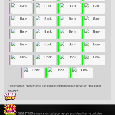
* Selama bank maintenance dan bank offline deposit dan penarikan tidak dapat
diproses
©2026 A1SBOBET365 menawarkan berbagai macam provider pilihan terbaik dan