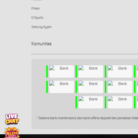
Poker
E-Sports
Sabung Ayam
Komunitas
* Selama bank maintenance dan bank offline deposit dan penarikan tida