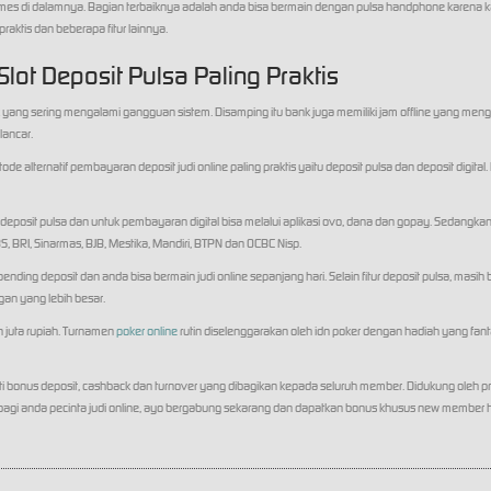
games di dalamnya. Bagian terbaiknya adalah anda bisa bermain dengan pulsa handphone karena kam
ktis dan beberapa fitur lainnya.
lot Deposit Pulsa Paling Praktis
ang sering mengalami gangguan sistem. Disamping itu bank juga memiliki jam offline yang mengg
lancar.
 alternatif pembayaran deposit judi online paling praktis yaitu deposit pulsa dan deposit digital
eposit pulsa dan untuk pembayaran digital bisa melalui aplikasi ovo, dana dan gopay. Sedangk
 BRI, Sinarmas, BJB, Mestika, Mandiri, BTPN dan OCBC Nisp.
pending deposit dan anda bisa bermain judi online sepanjang hari. Selain fitur deposit pulsa, masih
gan yang lebih besar.
n juta rupiah. Turnamen
poker online
rutin diselenggarakan oleh idn poker dengan hadiah yang fantasti
onus deposit, cashback dan turnover yang dibagikan kepada seluruh member. Didukung oleh provide
bagi anda pecinta judi online, ayo bergabung sekarang dan dapatkan bonus khusus new member har