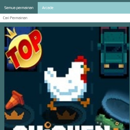
Semua permainan
Arcade