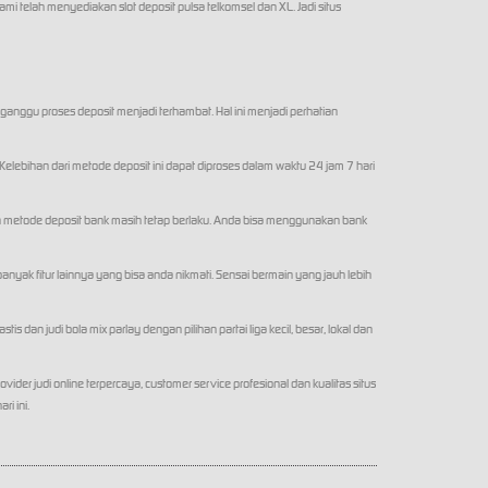
i telah menyediakan slot deposit pulsa telkomsel dan XL. Jadi situs
anggu proses deposit menjadi terhambat. Hal ini menjadi perhatian
. Kelebihan dari metode deposit ini dapat diproses dalam waktu 24 jam 7 hari
an metode deposit bank masih tetap berlaku. Anda bisa menggunakan bank
 banyak fitur lainnya yang bisa anda nikmati. Sensai bermain yang jauh lebih
s dan judi bola mix parlay dengan pilihan partai liga kecil, besar, lokal dan
r judi online terpercaya, customer service profesional dan kualitas situs
i ini.