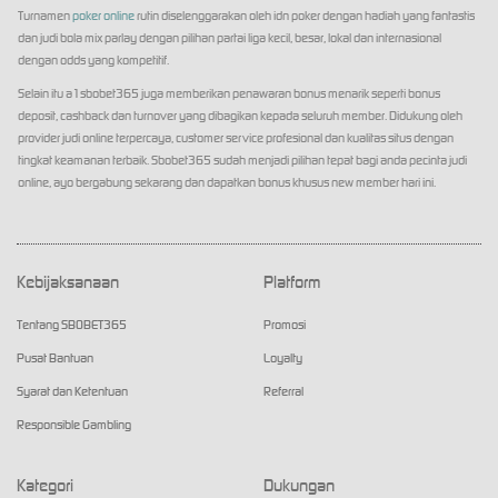
Turnamen
poker online
rutin diselenggarakan oleh idn poker dengan hadiah yang fantastis
dan judi bola mix parlay dengan pilihan partai liga kecil, besar, lokal dan internasional
dengan odds yang kompetitif.
Selain itu a1sbobet365 juga memberikan penawaran bonus menarik seperti bonus
deposit, cashback dan turnover yang dibagikan kepada seluruh member. Didukung oleh
provider judi online terpercaya, customer service profesional dan kualitas situs dengan
tingkat keamanan terbaik. Sbobet365 sudah menjadi pilihan tepat bagi anda pecinta judi
online, ayo bergabung sekarang dan dapatkan bonus khusus new member hari ini.
Kebijaksanaan
Platform
Tentang SBOBET365
Promosi
Pusat Bantuan
Loyalty
Syarat dan Ketentuan
Referral
Responsible Gambling
Kategori
Dukungan