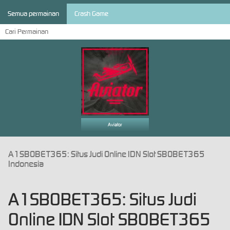
Semua permainan
Crash Game
Aviator
A1SBOBET365: Situs Judi Online IDN Slot SBOBET365
Indonesia
A1SBOBET365: Situs Judi
Online IDN Slot SBOBET365