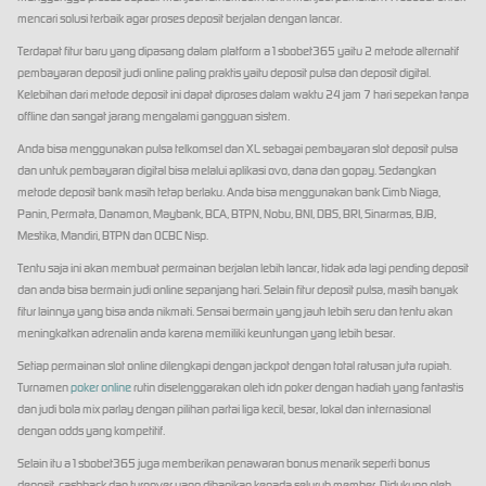
mencari solusi terbaik agar proses deposit berjalan dengan lancar.
Terdapat fitur baru yang dipasang dalam platform a1sbobet365 yaitu 2 metode alternatif
pembayaran deposit judi online paling praktis yaitu deposit pulsa dan deposit digital.
Kelebihan dari metode deposit ini dapat diproses dalam waktu 24 jam 7 hari sepekan tanpa
offline dan sangat jarang mengalami gangguan sistem.
Anda bisa menggunakan pulsa telkomsel dan XL sebagai pembayaran slot deposit pulsa
dan untuk pembayaran digital bisa melalui aplikasi ovo, dana dan gopay. Sedangkan
metode deposit bank masih tetap berlaku. Anda bisa menggunakan bank Cimb Niaga,
Panin, Permata, Danamon, Maybank, BCA, BTPN, Nobu, BNI, DBS, BRI, Sinarmas, BJB,
Mestika, Mandiri, BTPN dan OCBC Nisp.
Tentu saja ini akan membuat permainan berjalan lebih lancar, tidak ada lagi pending deposit
dan anda bisa bermain judi online sepanjang hari. Selain fitur deposit pulsa, masih banyak
fitur lainnya yang bisa anda nikmati. Sensai bermain yang jauh lebih seru dan tentu akan
meningkatkan adrenalin anda karena memiliki keuntungan yang lebih besar.
Setiap permainan slot online dilengkapi dengan jackpot dengan total ratusan juta rupiah.
Turnamen
poker online
rutin diselenggarakan oleh idn poker dengan hadiah yang fantastis
dan judi bola mix parlay dengan pilihan partai liga kecil, besar, lokal dan internasional
dengan odds yang kompetitif.
Selain itu a1sbobet365 juga memberikan penawaran bonus menarik seperti bonus
deposit, cashback dan turnover yang dibagikan kepada seluruh member. Didukung oleh