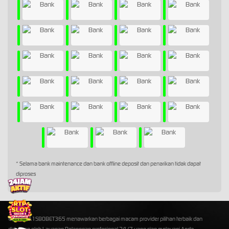
* Selama bank maintenance dan bank offline deposit dan penarikan tidak dapat
diproses
©2026 A1SBOBET365 menawarkan berbagai macam provider pilihan terbaik dan
didukung oleh Layanan Pelanggan profesional 24/7 yang siap melayani Anda.