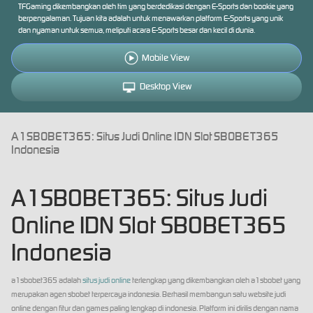
TFGaming dikembangkan oleh tim yang berdedikasi dengan E-Sports dan bookie yang
berpengalaman. Tujuan kita adalah untuk menawarkan platform E-Sports yang unik
dan nyaman untuk semua, meliputi acara E-Sports besar dan kecil di dunia.
Mobile View
Desktop View
A1SBOBET365: Situs Judi Online IDN Slot SBOBET365
Indonesia
A1SBOBET365: Situs Judi
Online IDN Slot SBOBET365
Indonesia
a1sbobet365 adalah
situs judi online
terlengkap yang dikembangkan oleh a1sbobet yang
merupakan agen sbobet terpercaya indonesia. Berhasil membangun satu website judi
online dengan fitur dan games paling lengkap di indonesia. Platform ini dirilis dengan nama