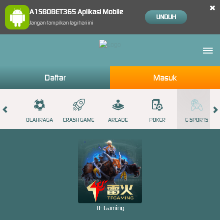
×
A1SBOBET365 Aplikasi Mobile
UNDUH
Jangan tampilkan lagi hari ini
Daftar
Masuk
GEL
OLAHRAGA
CRASH GAME
ARCADE
POKER
E-SPORTS
TF Gaming