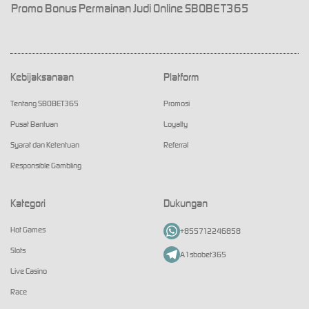
Promo Bonus Permainan Judi Online SBOBET365
Kebijaksanaan
Platform
Tentang SBOBET365
Promosi
Pusat Bantuan
Loyalty
Syarat dan Ketentuan
Referral
Responsible Gambling
Kategori
Dukungan
Hot Games
+855712246858
Slots
A1sbobet365
Live Casino
Race