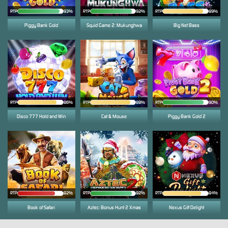
RTP
93%
RTP
92%
RTP
89%
Piggy Bank Gold
Squid Game 2: Mukunghwa
Big Net Bass
RTP
86%
RTP
88%
RTP
90%
Disco 777 Hold and Win
Cat & Mouse
Piggy Bank Gold 2
RTP
82%
RTP
92%
RTP
84%
Book of Safari
Aztec: Bonus Hunt 2 Xmas
Nexus Gift Delight