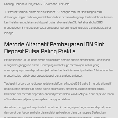
Gaming, Habanero, Playn' Go, RTG Slots dan CQ9 Slots.
12 Provider ini hadir dalam situs a1sbobet365 dengan total ratusan slot games di
dalamnya. Bagian terbaiknya adalah anda bisa bermain dengan pulsa handphone karena
kami telah menyediakan slot deposit pulsa telkomsel dan XL. Jadi situs sbobet365
menyediakan 3 metode pembayaran deposit judi online paling praktis dan beberapa fitur
lainnya.
Metode Alternatif Pembayaran IDN Slot
Deposit Pulsa Paling Praktis
Permasalahan umum yang sering dialami oleh pemain adalah deposit bank yang sering
mengalami gangguan sistem. Disamping itu bank juga memiliki jam offline yang
mengganggu proses deposit menjadi terhambat. Hal ini menjadi perhatian A1sbobet untuk
mencari solusi terbaik agar proses deposit berjalan dengan lancar.
Terdapat fitur baru yang dipasang dalam platform a1sbobet365 yaitu 2 metode alternatif
pembayaran deposit judi online paling praktis yaitu deposit pulsa dan deposit digital.
Kelebihan dari metode deposit ini dapat diproses dalam waktu 24 jam 7 hari sepekan tanpa
offline dan sangat jarang mengalami gangguan sistem.
Anda bisa menggunakan pulsa telkomsel dan XL sebagai pembayaran slot deposit pulsa
dan untuk pembayaran digital bisa melalui aplikasi ovo, dana dan gopay. Sedangkan
metode deposit bank masih tetap berlaku. Anda bisa menggunakan bank Cimb Niaga,