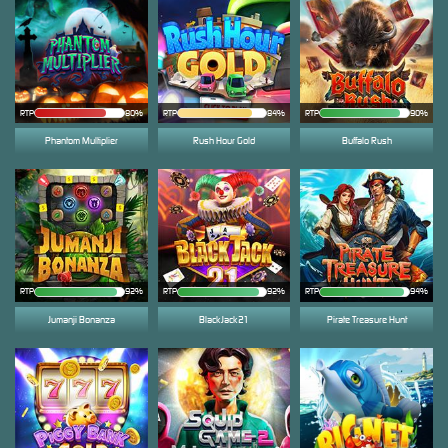
RTP
80%
RTP
84%
RTP
90%
Phantom Multiplier
Rush Hour Gold
Buffalo Rush
RTP
92%
RTP
92%
RTP
94%
Jumanji Bonanza
BlackJack21
Pirate Treasure Hunt