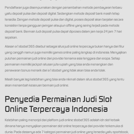
Pendaftaran juga disempurnakan dengan penambahan metode pembayaran terbaru
yaitu deposit pulsa dan deposit digital. Sedangkan metode deposit bank masih tetap
tersedia. Dengan metode deposit pulsa dan digital, proses deposit akan berjalan secara
konsisten tanpa gangguan jaringan ataupun offline yang sering terjadi pada metode
deposit bank. Bermain Judi deposit pulsa dapat diproses dalam jam kerja 24 jam 7 hari
sepekan.
Alasan a1sbobet365 disebut sebagai situs judi online terpercaya bukan hanya dari fitur
yang canggih namun juga memiliki games online paling lengkap di indonesia. Menyajikan
puluhan permainan judi online dari provider ternama asia tenggara dan eropa. Setiap
permainan memiliki jackpot ratusan juta rupiah yang bisa anda menangkan dan
penawaran bonus menarik dari a1sbobet yang tidak akan bisa anda tolak.
Masih banyak lagi kelebihan yang bisa anda nikmati dalam situs sbobet365 yang tentu
akan menambah keseruan bermain judi online.
Penyedia Permainan Judi Slot
Online Terpercaya Indonesia
Kelebihan paling menonjol dari platform judi online sbobet365 adalah idn slot terbaik
dimana hanya menyajikan permainan slot online terpercaya dari provider terkemuka di
dunia. Pada dasarnya ada 7 kategori permainan judi online yang tersedia yaitu sportsbook,