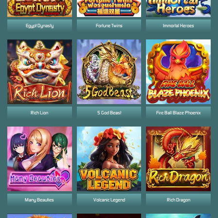
Egypt Dynasty
Fortune Twins
Immortal Heroes
Rich Lion
5 God Beast
Fire Ball Blaze Phoenix
Many Beauties
Volcanic Legend
Rich Dragon