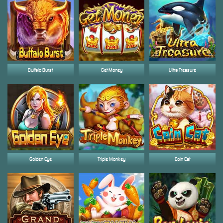
Buffalo Burst
Get Money
Ultra Treasure
Golden Eye
Triple Monkey
Coin Cat