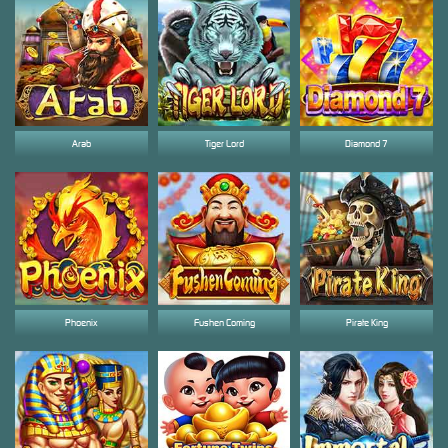
Arab
Tiger Lord
Diamond 7
Phoenix
Fushen Coming
Pirate King