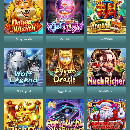
Doggy Wealth
Get High
You Will Win
Wolf Legend
Egypt Oracle
Much Richer