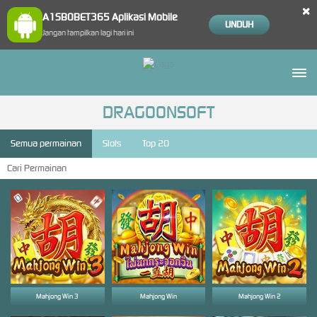
×
A1SBOBET365 Aplikasi Mobile
UNDUH
Jangan tampilkan lagi hari ini
DRAGOONSOFT
Semua permainan
Slots
Top 20
Mahjong Win 3
Mahjong Win
Mahjong Win 2