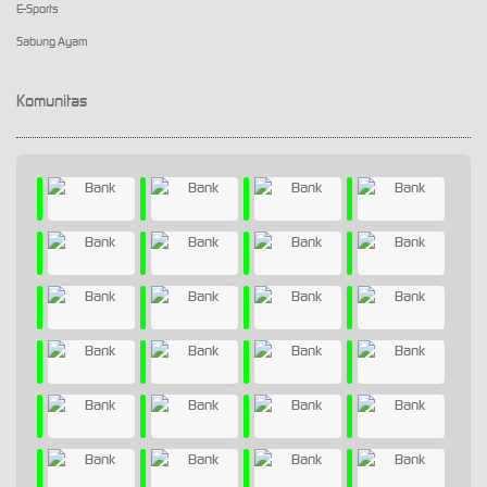
E-Sports
Sabung Ayam
Komunitas