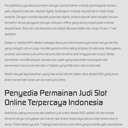
Pendaftaran juga disempurnakan dengan penambahan metode pembayaran terbaru
yaitu deposit pulsa dan deposit digital. Sedangkan metode deposit bank masih tetap
tersedia. Dengan metode deposit pulsa dan digital, proses deposit akan berjalan secara
konsisten tanpa gangguan jaringan ataupun offline yang sering terjadi pada metode
deposit bank. Bermain Judi deposit pulsa dapat diproses dalam jam kerja 24 jam 7 hari
sepekan.
Alasan a1sbobet365 disebut sebagai situs judi online terpercaya bukan hanya dari fitur
yang canggih namun juga memiliki games online paling lengkap di indonesia. Menyajikan
puluhan permainan judi online dari provider ternama asia tenggara dan eropa. Setiap
permainan memiliki jackpot ratusan juta rupiah yang bisa anda menangkan dan
penawaran bonus menarik dari a1sbobet yang tidak akan bisa anda tolak.
Masih banyak lagi kelebihan yang bisa anda nikmati dalam situs sbobet365 yang tentu
akan menambah keseruan bermain judi online.
Penyedia Permainan Judi Slot
Online Terpercaya Indonesia
Kelebihan paling menonjol dari platform judi online sbobet365 adalah idn slot terbaik
dimana hanya menyajikan permainan slot online terpercaya dari provider terkemuka di
dunia. Pada dasarnya ada 7 kategori permainan judi online yang tersedia yaitu sportsbook,