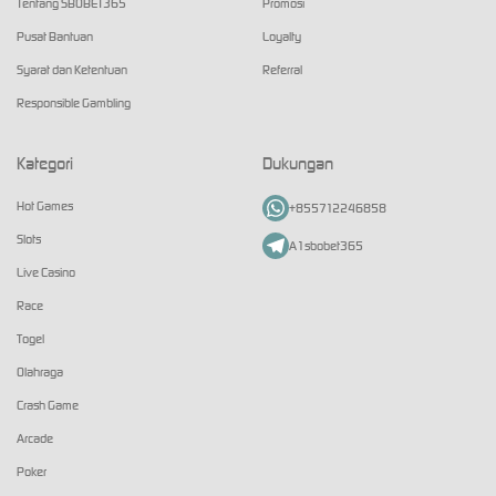
Tentang SBOBET365
Promosi
Pusat Bantuan
Loyalty
Syarat dan Ketentuan
Referral
Responsible Gambling
Kategori
Dukungan
Hot Games
+855712246858
Slots
A1sbobet365
Live Casino
Race
Togel
Olahraga
Crash Game
Arcade
Poker