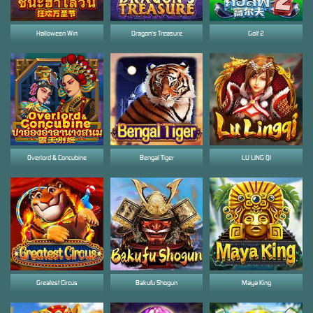
Halloween Win
Dragon's Treasure
Golf 2
Overlord & Concubine
Bengal Tiger
LU LING QI
Greatest Circus
Bakufu Shogun
Maya King