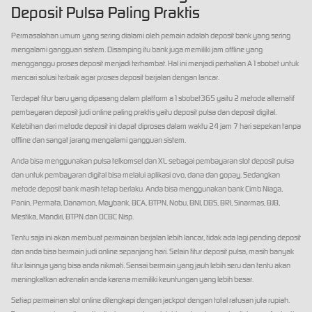
Deposit Pulsa Paling Praktis
Permasalahan umum yang sering dialami oleh pemain adalah deposit bank yang sering
mengalami gangguan sistem. Disamping itu bank juga memiliki jam offline yang
mengganggu proses deposit menjadi terhambat. Hal ini menjadi perhatian A1sbobet untuk
mencari solusi terbaik agar proses deposit berjalan dengan lancar.
Terdapat fitur baru yang dipasang dalam platform a1sbobet365 yaitu 2 metode alternatif
pembayaran deposit judi online paling praktis yaitu deposit pulsa dan deposit digital.
Kelebihan dari metode deposit ini dapat diproses dalam waktu 24 jam 7 hari sepekan tanpa
offline dan sangat jarang mengalami gangguan sistem.
Anda bisa menggunakan pulsa telkomsel dan XL sebagai pembayaran slot deposit pulsa
dan untuk pembayaran digital bisa melalui aplikasi ovo, dana dan gopay. Sedangkan
metode deposit bank masih tetap berlaku. Anda bisa menggunakan bank Cimb Niaga,
Panin, Permata, Danamon, Maybank, BCA, BTPN, Nobu, BNI, DBS, BRI, Sinarmas, BJB,
Mestika, Mandiri, BTPN dan OCBC Nisp.
Tentu saja ini akan membuat permainan berjalan lebih lancar, tidak ada lagi pending deposit
dan anda bisa bermain judi online sepanjang hari. Selain fitur deposit pulsa, masih banyak
fitur lainnya yang bisa anda nikmati. Sensai bermain yang jauh lebih seru dan tentu akan
meningkatkan adrenalin anda karena memiliki keuntungan yang lebih besar.
Setiap permainan slot online dilengkapi dengan jackpot dengan total ratusan juta rupiah.