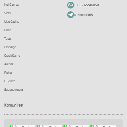
Hot Games
+855712246858
Slots
A1sbobet365
Live Casino
Race
Togel
Olahraga
Crash Game
Arcade
Poker
E-Sports
Sabung Ayam
Komunitas