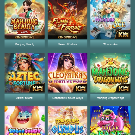
Mahjong Beauty
Flame of Fortune
Wonder Ace
Aztec Fortune
Cleopatra's Fortune Ways
Mahjong Dragon Ways