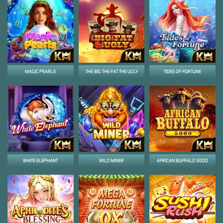
MAGIC PEARLS
THE BIG THE FAT THE UGLY
TIDES OF FORTUNE
WHITE ELEPHANT
WILD MINER
AFRICAN BUFFALO 5000