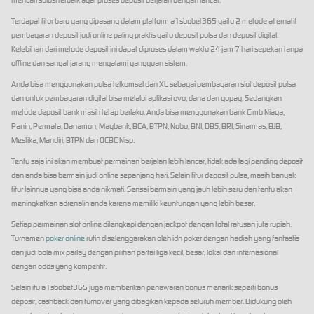
Terdapat fitur baru yang dipasang dalam platform a1sbobet365 yaitu 2 metode alternatif
pembayaran deposit judi online paling praktis yaitu deposit pulsa dan deposit digital.
Kelebihan dari metode deposit ini dapat diproses dalam waktu 24 jam 7 hari sepekan tanpa
offline dan sangat jarang mengalami gangguan sistem.
Anda bisa menggunakan pulsa telkomsel dan XL sebagai pembayaran slot deposit pulsa
dan untuk pembayaran digital bisa melalui aplikasi ovo, dana dan gopay. Sedangkan
metode deposit bank masih tetap berlaku. Anda bisa menggunakan bank Cimb Niaga,
Panin, Permata, Danamon, Maybank, BCA, BTPN, Nobu, BNI, DBS, BRI, Sinarmas, BJB,
Mestika, Mandiri, BTPN dan OCBC Nisp.
Tentu saja ini akan membuat permainan berjalan lebih lancar, tidak ada lagi pending deposit
dan anda bisa bermain judi online sepanjang hari. Selain fitur deposit pulsa, masih banyak
fitur lainnya yang bisa anda nikmati. Sensai bermain yang jauh lebih seru dan tentu akan
meningkatkan adrenalin anda karena memiliki keuntungan yang lebih besar.
Setiap permainan slot online dilengkapi dengan jackpot dengan total ratusan juta rupiah.
Turnamen
poker online
rutin diselenggarakan oleh idn poker dengan hadiah yang fantastis
dan judi bola mix parlay dengan pilihan partai liga kecil, besar, lokal dan internasional
dengan odds yang kompetitif.
Selain itu a1sbobet365 juga memberikan penawaran bonus menarik seperti bonus
deposit, cashback dan turnover yang dibagikan kepada seluruh member. Didukung oleh