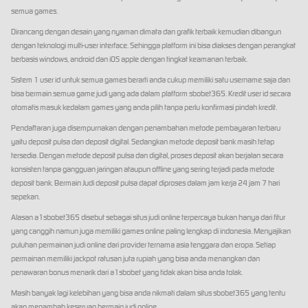
semua games.
Dirancang dengan desain yang nyaman dimata dan grafik terbaik kemudian dibangun
dengan teknologi multi-user interface. Sehingga platform ini bisa diakses dengan perangkat
berbasis windows, android dan iOS apple dengan tingkat keamanan terbaik.
Sistem 1 user id untuk semua games berarti anda cukup memiliki satu username saja dan
bisa bermain semua game judi yang ada dalam platform sbobet365. Kredit user id secara
otomatis masuk kedalam games yang anda pilih tanpa perlu konfirmasi pindah kredit.
Pendaftaran juga disempurnakan dengan penambahan metode pembayaran terbaru
yaitu deposit pulsa dan deposit digital. Sedangkan metode deposit bank masih tetap
tersedia. Dengan metode deposit pulsa dan digital, proses deposit akan berjalan secara
konsisten tanpa gangguan jaringan ataupun offline yang sering terjadi pada metode
deposit bank. Bermain Judi deposit pulsa dapat diproses dalam jam kerja 24 jam 7 hari
sepekan.
Alasan a1sbobet365 disebut sebagai situs judi online terpercaya bukan hanya dari fitur
yang canggih namun juga memiliki games online paling lengkap di indonesia. Menyajikan
puluhan permainan judi online dari provider ternama asia tenggara dan eropa. Setiap
permainan memiliki jackpot ratusan juta rupiah yang bisa anda menangkan dan
penawaran bonus menarik dari a1sbobet yang tidak akan bisa anda tolak.
Masih banyak lagi kelebihan yang bisa anda nikmati dalam situs sbobet365 yang tentu
akan menambah keseruan bermain judi online.