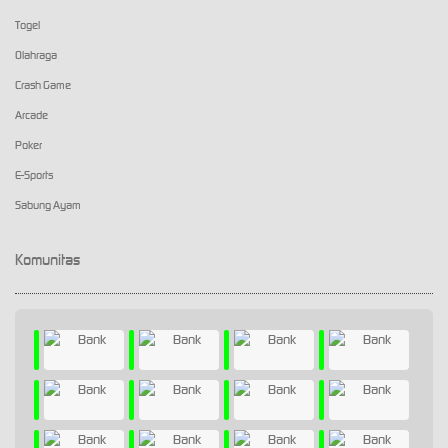
Togel
Olahraga
Crash Game
Arcade
Poker
E-Sports
Sabung Ayam
Komunitas