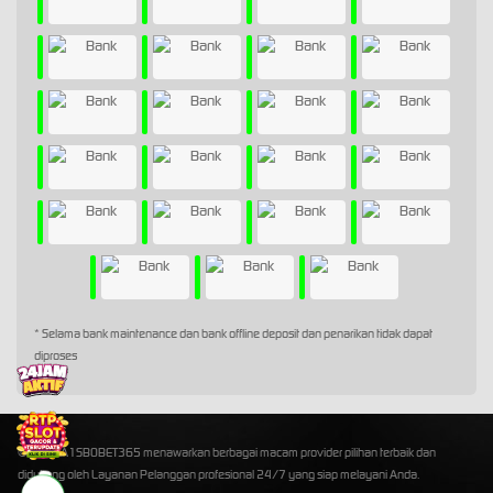
* Selama bank maintenance dan bank offline deposit dan penarikan tidak dapat
diproses
©2026 A1SBOBET365 menawarkan berbagai macam provider pilihan terbaik dan
didukung oleh Layanan Pelanggan profesional 24/7 yang siap melayani Anda.