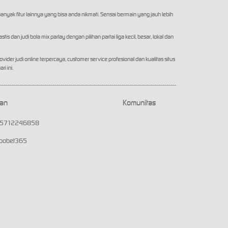
 banyak fitur lainnya yang bisa anda nikmati. Sensai bermain yang jauh lebih
s dan judi bola mix parlay dengan pilihan partai liga kecil, besar, lokal dan
r judi online terpercaya, customer service profesional dan kualitas situs
i ini.
an
Komunitas
5712246858
bobet365