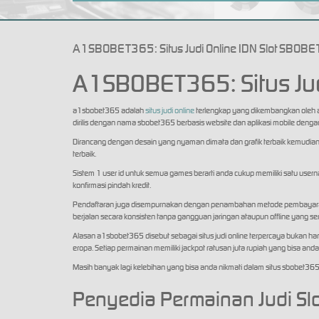
A1SBOBET365: Situs Judi Online IDN Slot SBOB
A1SBOBET365: Situs Jud
a1sbobet365 adalah
situs judi online
terlengkap yang dikembangkan oleh a1
dirilis dengan nama sbobet365 berbasis website dan aplikasi mobile denga
Dirancang dengan desain yang nyaman dimata dan grafik terbaik kemudian d
terbaik.
Sistem 1 user id untuk semua games berarti anda cukup memiliki satu user
konfirmasi pindah kredit.
Pendaftaran juga disempurnakan dengan penambahan metode pembayaran terb
berjalan secara konsisten tanpa gangguan jaringan ataupun offline yang ser
Alasan a1sbobet365 disebut sebagai situs judi online terpercaya bukan han
eropa. Setiap permainan memiliki jackpot ratusan juta rupiah yang bisa a
Masih banyak lagi kelebihan yang bisa anda nikmati dalam situs sbobet36
Penyedia Permainan Judi Slo