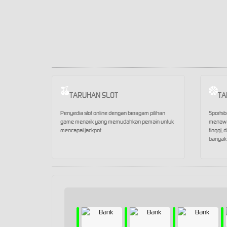
TARUHAN SLOT
TA
Penyedia slot online dengan beragam pilihan
Sportsb
game menarik yang memudahkan pemain untuk
menawar
mencapai jackpot
tinggi,
banyak 