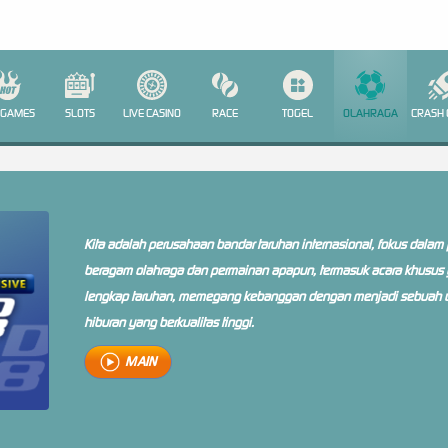
 GAMES
SLOTS
LIVE CASINO
RACE
TOGEL
OLAHRAGA
CRASH
Kita adalah perusahaan bandar taruhan internasional, fokus dalam
beragam olahraga dan permainan apapun, termasuk acara khusus y
lengkap taruhan, memegang kebanggan dengan menjadi sebuah 
hiburan yang berkualitas tinggi.
MAIN